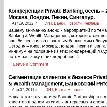
Конференции Private Banking, осень – 2
Москва, Лондон, Пекин, Сингапур.
Авг.19, 2012
in
IDNT
,
Банки
,
Новости
,
Реклама
Вашему вниманию анонс 7 мероприятий по темат
Banking & Wealth Management, которые стоит пос
ваш бизнес связан с частным банковским обслу
Сегодня – Киев, Москва, Лондон, Пекин и Сингап
минимум на половине из этих конференций я бу
потом расскажу о них подробнее. 1.
Leave a Comment
Сегментация клиентов в бизнесе Priva
& Wealth Management, Банковский Рит
Апр.07, 2011
in
IDNT
,
Банки
,
Новости
Наша статья с участием Scorpio Partnership o се
клиентов в одном из самых интересных и сложн