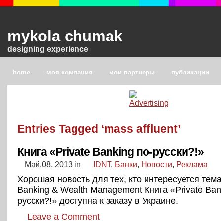
mykola chumak
designing experience
home
моя компания
мои партнеры
публикации
Entries Tagged ‘mass affluent’
Книга «Private Banking по-русски?!»
Май.08, 2013
in
IDNT
,
Банки
,
Новости
,
Реклама
Хорошая новость для тех, кто интересуется тема
Banking & Wealth Management Книга «Private Ban
русски?!» доступна к заказу в Украине.
Leave a Comment