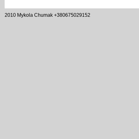
2010 Mykola Chumak +380675029152