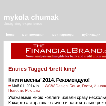
mykola chumak
designing experience
home
моя компания
мои партнеры
публикации
Entries Tagged ‘brett king’
Книги весны’ 2014. Рекомендую!
Май.01, 2014
in
WOW Design
,
Банки
,
Гости
,
Иннов
Новости
,
Реклама
Уважаемые мною коллеги издали сразу нескольк
Каждого автора знаю лично и настоятельно рек