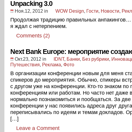
Unpacking 3.0
Ноя.12, 2012
in
WOW Design
,
Гости
,
Новости
,
Рек
Продолжая традицию правильных анпакингов… 
я ждал с нетерпением.
Comments (2)
Next Bank Europe: мероприятие созда
Окт.23, 2012
in
IDNT
,
Банки
,
Без рубрики
,
Инновац
Путешествия
,
Реклама
,
Фото
В организации конференции новым для меня ст
спикеров до мероприятия. Обычно, спикеры вст
с другом уже на конференции. Кто-то знаком п
конференциям или работам. Но часто нет даже 
нормально познакомиться и пообщаться. За две
конференции у нас появились адреса друг друга
переписывались по идеям и темам докладов. О
[…]
Leave a Comment