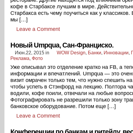
кофе в Старбаксе лучшим в мире. Действительно
Старбакса есть чему поучиться как у классиков.
мы […]
Leave a Comment
Новый Umpqua, Сан-Франциско.
Июн.22, 2015
in
WOW Design
,
Банки
,
Инновации
,
Реклама
,
Фото
Уже описывал это отделение кратко на FB, а те
информации и впечатлений. Umpqua — это очень
визит омрачен только тем, что нужно спешить на 
чтобы успеть в Стэнфорд на лекцию. Полтора ч
водили, кофе поили, отвечали на любые вопрос
Фотографировать не разрешили только зону тран
банковское оборудование. Потом еще […]
Leave a Comment
Конференции по банкам и ритейлу, ве