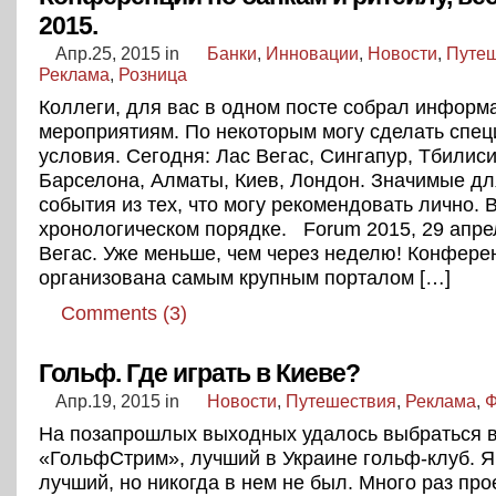
2015.
Апр.25, 2015
in
Банки
,
Инновации
,
Новости
,
Путе
Реклама
,
Розница
Коллеги, для вас в одном посте собрал информ
мероприятиям. По некоторым могу сделать спе
условия. Сегодня: Лас Вегас, Сингапур, Тбилиси
Барселона, Алматы, Киев, Лондон. Значимые дл
события из тех, что могу рекомендовать лично. 
хронологическом порядке. Forum 2015, 29 апрел
Вегас. Уже меньше, чем через неделю! Конфере
организована самым крупным порталом […]
Comments (3)
Гольф. Где играть в Киеве?
Апр.19, 2015
in
Новости
,
Путешествия
,
Реклама
,
Ф
На позапрошлых выходных удалось выбраться 
«ГольфСтрим», лучший в Украине гольф-клуб. Я 
лучший, но никогда в нем не был. Много раз про