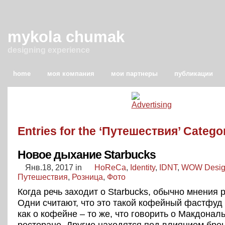
mykola chumak
designing experience
home
моя компания
мои партнеры
публикации
Entries for the ‘Путешествия’ Catego
Новое дыхание Starbucks
Янв.18, 2017
in
HoReCa
,
Identity
,
IDNT
,
WOW Desi
Путешествия
,
Розница
,
Фото
Когда речь заходит о Starbucks, обычно мнения 
Одни считают, что это такой кофейный фастфуд 
как о кофейне – то же, что говорить о Макдональ
ресторане. Другие находятся под влиянием бре