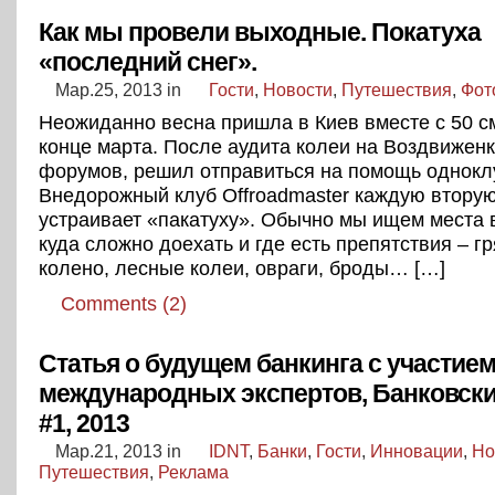
Как мы провели выходные. Покатуха
«последний снег».
Мар.25, 2013
in
Гости
,
Новости
,
Путешествия
,
Фот
Неожиданно весна пришла в Киев вместе с 50 см
конце марта. После аудита колеи на Воздвиженк
форумов, решил отправиться на помощь однокл
Внедорожный клуб Offroadmaster каждую вторую
устраивает «пакатуху». Обычно мы ищем места в
куда сложно доехать и где есть препятствия – гр
колено, лесные колеи, овраги, броды… […]
Comments (2)
Статья о будущем банкинга с участие
международных экспертов, Банковски
#1, 2013
Мар.21, 2013
in
IDNT
,
Банки
,
Гости
,
Инновации
,
Но
Путешествия
,
Реклама