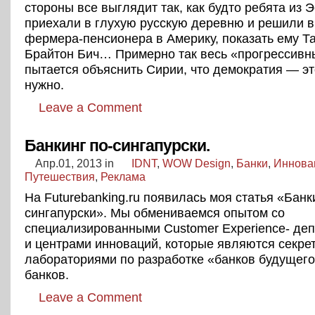
стороны все выглядит так, как будто ребята из 
приехали в глухую русскую деревню и решили 
фермера-пенсионера в Америку, показать ему Т
Брайтон Бич… Примерно так весь «прогрессивн
пытается объяснить Сирии, что демократия — это
нужно.
Leave a Comment
Банкинг по-сингапурски.
Апр.01, 2013
in
IDNT
,
WOW Design
,
Банки
,
Иннова
Путешествия
,
Реклама
На Futurebanking.ru появилась моя статья «Банк
сингапурски». Мы обмениваемся опытом со
специализированными Customer Experience- де
и центрами инноваций, которые являются секр
лабораториями по разработке «банков будущего
банков.
Leave a Comment