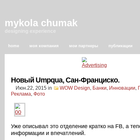
mykola chumak
designing experience
home
моя компания
мои партнеры
публикации
Новый Umpqua, Сан-Франциско.
Июн.22, 2015
in
WOW Design
,
Банки
,
Инновации
,
Реклама
,
Фото
Уже описывал это отделение кратко на FB, а те
информации и впечатлений.