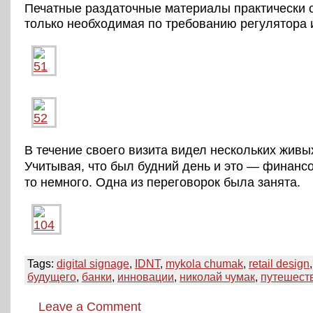
Печатные раздаточные материалы практически о
только необходимая по требованию регулятора
В течение своего визита видел нескольких живы
Учитывая, что был будний день и это — финанс
то немного. Одна из переговорок была занята.
Tags:
digital signage
,
IDNT
,
mykola chumak
,
retail design
будущего
,
банки
,
инновации
,
николай чумак
,
путешест
Leave a Comment