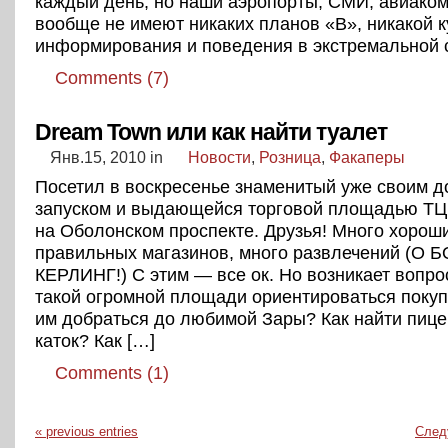
каждый день, но наши аэропорты, СМИ, авиако
вообще не имеют никаких планов «В», никакой 
информирования и поведения в экстремальной 
Comments (7)
Dream Town или как найти туалет
Янв.15, 2010
in
Новости
,
Розница
,
Факаперы
Посетил в воскресенье знаменитый уже своим д
запуском и выдающейся торговой площадью ТЦ
на Оболонском проспекте. Друзья! Много хорош
правильных магазинов, много развлечений (О 
КЕРЛИНГ!) С этим — все ок. Но возникает вопрос
такой огромной площади ориентироваться покуп
им добраться до любимой Зары? Как найти пиц
каток? Как […]
Comments (1)
« previous entries
След