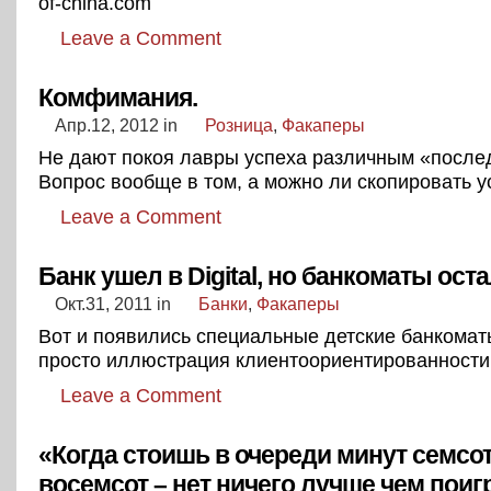
of-china.com
Leave a Comment
Комфимания.
Апр.12, 2012
in
Розница
,
Факаперы
Не дают покоя лавры успеха различным «после
Вопрос вообще в том, а можно ли скопировать у
Leave a Comment
Банк ушел в Digital, но банкоматы ост
Окт.31, 2011
in
Банки
,
Факаперы
Вот и появились специальные детские банкоматы
просто иллюстрация клиентоориентированности
Leave a Comment
«Когда стоишь в очереди минут семсо
восемсот – нет ничего лучше чем поиг