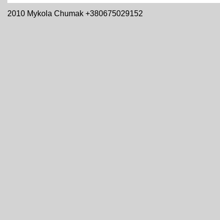
2010 Mykola Chumak +380675029152