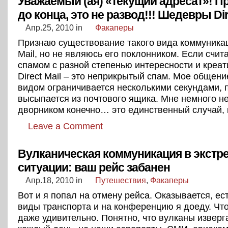
Уважаемый (ая) «текущий адресат»! П
до конца, это не развод!!! Шедевры Dir
Апр.25, 2010
in
Факаперы
Признаю существование такого вида коммуникаци
Mail, но не являюсь его поклонником. Если счит
спамом с разной степенью интересности и креат
Direct Mail – это неприкрытый спам. Мое общени
видом ограничивается несколькими секундами,
высыпается из почтового ящика. Мне немного н
дворником конечно… это единственный случай, к
Leave a Comment
Вулканическая коммуникация в экстр
ситуации: ваш рейс забанен
Апр.18, 2010
in
Путешествия
,
Факаперы
Вот и я попал на отмену рейса. Оказывается, ес
виды транспорта и на конференцию я доеду. Что
даже удивительно. Понятно, что вулканы изверг