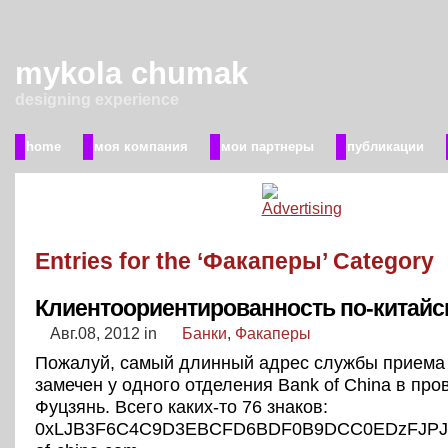
mykola chumak
designing experience
home
моя компания
мои партнеры
публикации
Entries for the ‘Факаперы’ Category
Клиентоориентированность по-китайс
Авг.08, 2012
in
Банки
,
Факаперы
Пожалуй, самый длинный адрес службы приема
замечен у одного отделения Bank of China в про
Фуцзянь. Всего каких-то 76 знаков:
0xLJB3F6C4C9D3EBCFD6BDF0B9DCC0EDzFJPJK