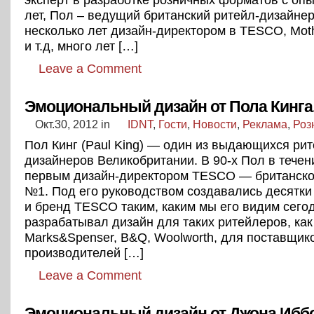
лет, Пол – ведущий британский ритейл-дизайнер
несколько лет дизайн-директором в TESCO, Mot
и т.д, много лет […]
Leave a Comment
Эмоциональный дизайн от Пола Кинга
Окт.30, 2012
in
IDNT
,
Гости
,
Новости
,
Реклама
,
Роз
Пол Кинг (Paul King) — один из выдающихся рит
дизайнеров Великобритании. В 90-х Пол в течен
первым дизайн-директором TESCO — британско
№1. Под его руководством создавались десят
и бренд TESCO таким, каким мы его видим сего
разрабатывал дизайн для таких ритейлеров, как
Marks&Spenser, B&Q, Woolworth, для поставщик
производителей […]
Leave a Comment
Эмоциональный дизайн от Джона Иббо