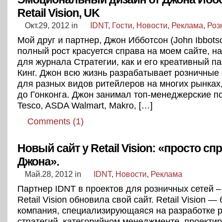
Retail Vision, UK
Окт.29, 2012
in
IDNT
,
Гости
,
Новости
,
Реклама
,
Роз
Мой друг и партнер, Джон Ибботсон (John Ibbots
полный рост красуется справа на моем сайте, н
для журнала Стратегии, как и его креативный п
Кинг. Джон всю жизнь разрабатывает розничные 
для разных видов ритейлеров на многих рынках,
до Гонконга. Джон занимал топ-менеджерские п
Tesco, ASDA Walmart, Makro, […]
Comments (1)
Новый сайт у Retail Vision: «просто сп
Джона».
Май.28, 2012
in
IDNT
,
Новости
,
Реклама
Партнер IDNT в проектов для розничных сетей 
Retail Vision обновила свой сайт. Retail Vision —
компания, специализирующаяся на разработке 
стратегий, категорийном менеджменте, проекти