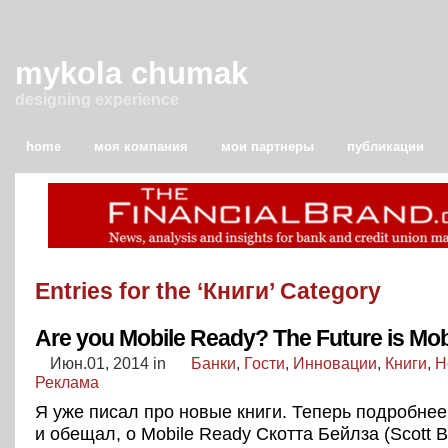
mykola chumak
designing experience
home
моя компания
мои партнеры
публикации
Entries for the ‘Книги’ Category
Are you Mobile Ready? The Future is Mob
Июн.01, 2014
in
Банки
,
Гости
,
Инновации
,
Книги
,
Н
Реклама
Я уже писал про новые книги. Теперь подробнее 
и обещал, о Mobile Ready Скотта Бейлза (Scott B