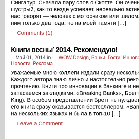
Сингапур. Сначала пару слов о Скотте. Он очен
шустрый, как-то везде успевает, нереально актив
нас говорят — человек с моторчиком или шилом.
ним только два года, но на моей памяти […]
Comments (1)
Книги весны’ 2014. Рекомендую!
Май.01, 2014
in
WOW Design
,
Банки
,
Гости
,
Иннов
Новости
,
Реклама
Уважаемые мною коллеги издали сразу нескольк
Каждого автора знаю лично и настоятельно рек
прочтению. Книги про инновации в банкинге и не
запасаемся закладками. «Breaking Banks«, Бретт 
King). В особом представлении Бретт не нуждае
его книга сразу оказывается бестселлером. «Ban
на нескольких языках и была в топ-10 […]
Leave a Comment