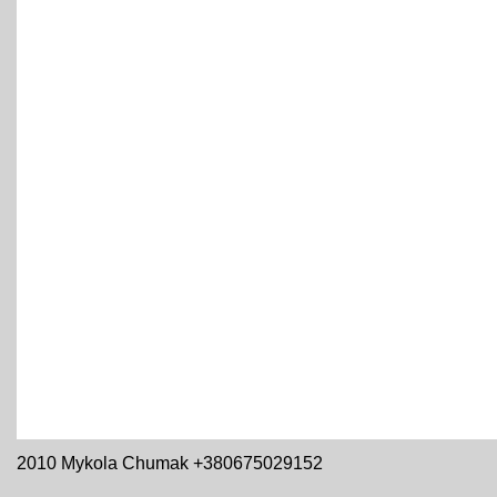
2010 Mykola Chumak +380675029152