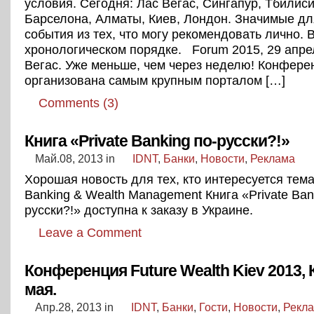
условия. Сегодня: Лас Вегас, Сингапур, Тбилиси
Барселона, Алматы, Киев, Лондон. Значимые дл
события из тех, что могу рекомендовать лично. 
хронологическом порядке. Forum 2015, 29 апрел
Вегас. Уже меньше, чем через неделю! Конфере
организована самым крупным порталом […]
Comments (3)
Книга «Private Banking по-русски?!»
Май.08, 2013
in
IDNT
,
Банки
,
Новости
,
Реклама
Хорошая новость для тех, кто интересуется тема
Banking & Wealth Management Книга «Private Ban
русски?!» доступна к заказу в Украине.
Leave a Comment
Конференция Future Wealth Kiev 2013, 
мая.
Апр.28, 2013
in
IDNT
,
Банки
,
Гости
,
Новости
,
Рекл