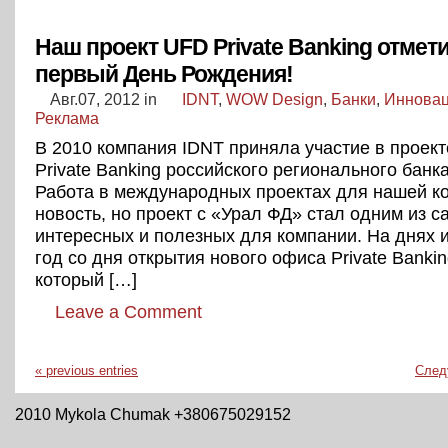
Наш проект UFD Private Banking отмет
первый День Рождения!
Авг.07, 2012
in
IDNT
,
WOW Design
,
Банки
,
Иннова
Реклама
В 2010 компания IDNT приняла участие в проект
Private Banking российского регионального банк
Работа в международных проектах для нашей к
новость, но проект с «Урал ФД» стал одним из 
интересных и полезных для компании. На днях 
год со дня открытия нового офиса Private Banki
который […]
Leave a Comment
« previous entries
След
2010 Mykola Chumak +380675029152