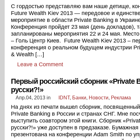
С гордостью представляю вам наше детище, к
Future Wealth Kiev 2013 — передовое и единств
мероприятие в области Private Banking в Украине
Конференция пройдет 23 мая (день докладов), 
запланированы мероприятия 22 и 24 мая. Мест
– Голь Центр Киев. Future Wealth Kiev 2013 – пе
конференция о реальном будущем индустрии Pri
& Wealth […]
Leave a Comment
Первый российский сборник «Private B
русски?!»
Апр.04, 2013
in
IDNT
,
Банки
,
Новости
,
Реклама
На днях из печати вышел сборник, посвященны
Private Banking в России и странах СНГ. Мне по
выступить соавтором этой книги. Сборник «Privat
русски?!» уже доступен в предзаказе. Бумажная
презентована на конференции Adam Smith по у