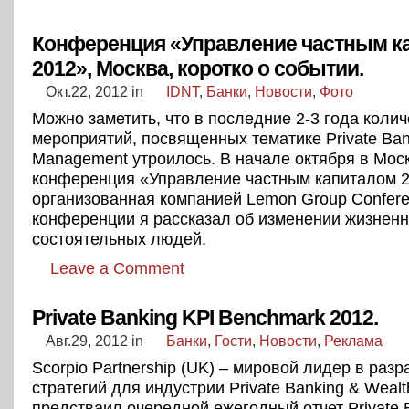
Конференция «Управление частным к
2012», Москва, коротко о событии.
Окт.22, 2012
in
IDNT
,
Банки
,
Новости
,
Фото
Можно заметить, что в последние 2-3 года коли
мероприятий, посвященных тематике Private Ban
Management утроилось. В начале октября в Мос
конференция «Управление частным капиталом 2
организованная компанией Lemon Group Confere
конференции я рассказал об изменении жизнен
состоятельных людей.
Leave a Comment
Private Banking KPI Benchmark 2012.
Авг.29, 2012
in
Банки
,
Гости
,
Новости
,
Реклама
Scorpio Partnership (UK) – мировой лидер в разр
стратегий для индустрии Private Banking & Wea
предстваил очередной ежегодный отчет Private 