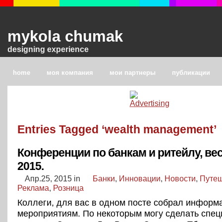
mykola chumak
designing experience
home
моя компания
мои партнеры
публикации
Entries Tagged ‘wealth management’
Конференции по банкам и ритейлу, ве
2015.
Апр.25, 2015
in
Банки
,
Инновации
,
Новости
,
Путе
Реклама
,
Розница
Коллеги, для вас в одном посте собрал информ
мероприятиям. По некоторым могу сделать спе