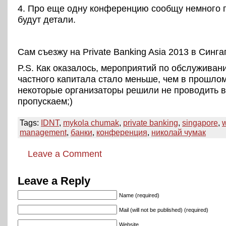
4. Про еще одну конференцию сообщу немного п
будут детали.
Сам съезжу на Private Banking Asia 2013 в Синга
P.S. Как оказалось, мероприятий по обслуживан
частного капитала стало меньше, чем в прошлом
некоторые организаторы решили не проводить в
пропускаем;)
Tags:
IDNT
,
mykola chumak
,
private banking
,
singapore
,
w
management
,
банки
,
конференция
,
николай чумак
Leave a Comment
Leave a Reply
Name (required)
Mail (will not be published) (required)
Website