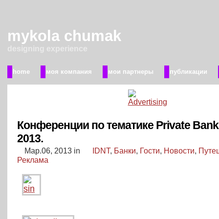
mykola chumak
designing experience
home
моя компания
мои партнеры
публикации
Конференции по тематике Private Bank
2013.
Мар.06, 2013
in
IDNT
,
Банки
,
Гости
,
Новости
,
Путе
Реклама