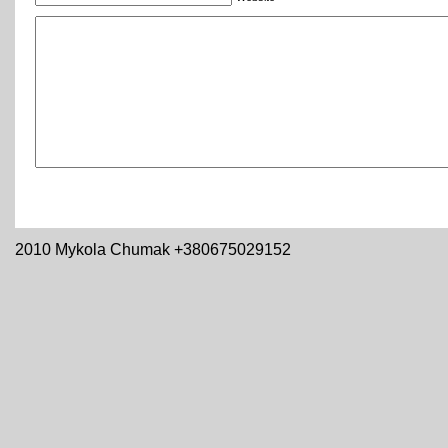
2010 Mykola Chumak +380675029152