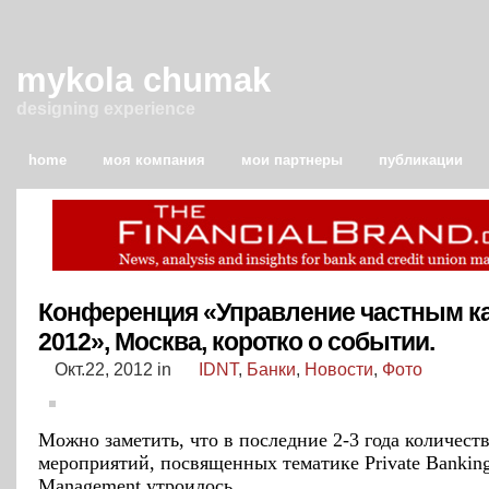
mykola chumak
designing experience
home
моя компания
мои партнеры
публикации
Конференция «Управление частным к
2012», Москва, коротко о событии.
Окт.22, 2012
in
IDNT
,
Банки
,
Новости
,
Фото
Можно заметить, что в последние 2-3 года количест
мероприятий, посвященных тематике Private Bankin
Management утроилось.