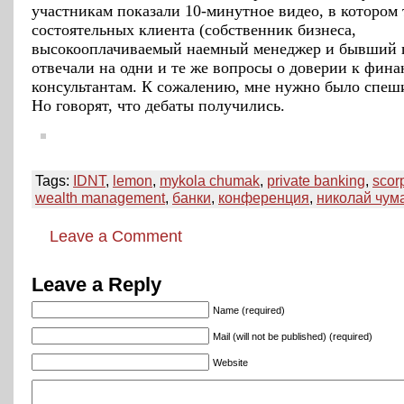
участникам показали 10-минутное видео, в котором
состоятельных клиента (собственник бизнеса,
высокооплачиваемый наемный менеджер и бывший 
отвечали на одни и те же вопросы о доверии к фин
консультантам. К сожалению, мне нужно было спеши
Но говорят, что дебаты получились.
Tags:
IDNT
,
lemon
,
mykola chumak
,
private banking
,
scor
wealth management
,
банки
,
конференция
,
николай чум
Leave a Comment
Leave a Reply
Name (required)
Mail (will not be published) (required)
Website