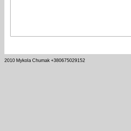
2010 Mykola Chumak +380675029152