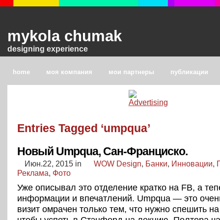
mykola chumak
designing experience
home
моя компания
мои партнеры
публикации
Entries Tagged ‘umpqua’
Новый Umpqua, Сан-Франциско.
Июн.22, 2015
in
WOW Design
,
Банки
,
Инновации
,
Реклама
,
Фото
Уже описывал это отделение кратко на FB, а те
информации и впечатлений. Umpqua — это очень
визит омрачен только тем, что нужно спешить на 
чтобы успеть в Стэнфорд на лекцию. Полтора ч