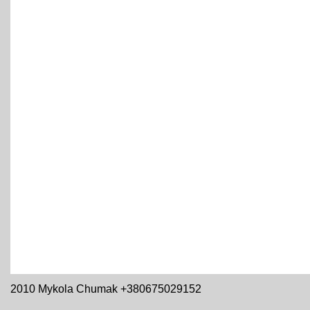
2010 Mykola Chumak +380675029152