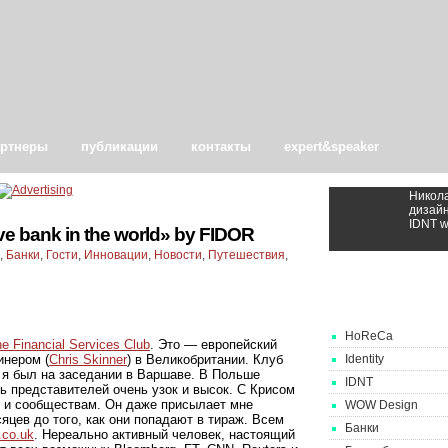
артнеры
публикации
контакты
expert&speaker
Никола
дизайн
IDNT wh
ve bank in the world» by FIDOR
,
Банки
,
Гости
,
Инновации
,
Новости
,
Путешествия
,
Categories
HoReCa
e Financial Services Club
. Это — европейский
инером (
Chris Skinner
) в Великобритании. Клуб
Identity
и я был на заседании в Варшаве. В Польше
IDNT
ь представителей очень узок и высок. С Крисом
 и сообществам. Он даже присылает мне
WOW Design
сяцев до того, как они попадают в тираж. Всем
Банки
.co.uk
. Нереально активный человек, настоящий