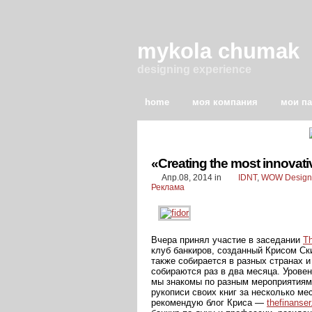
mykola chumak
designing experience
home
моя компания
мои п
«Creating the most innovati
Апр.08, 2014
in
IDNT
,
WOW Design
Реклама
Вчера принял участие в заседании
Th
клуб банкиров, созданный Крисом Ск
также собирается в разных странах 
собираются раз в два месяца. Уровен
мы знакомы по разным мероприятиям
рукописи своих книг за несколько ме
рекомендую блог Криса —
thefinanser