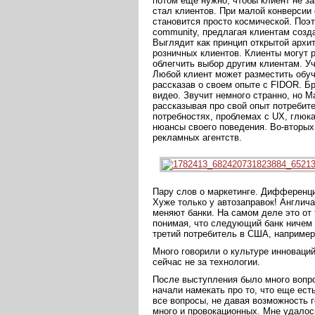
потом еще нужно, чтобы клиент не за
стал клиентов. При малой конверсии
становится просто космической. Поэ
community, предлагая клиентам созда
Выглядит как принцип открытой архит
розничных клиентов. Клиенты могут р
облегчить выбор другим клиентам. У
Любой клиент может разместить обу
рассказав о своем опыте с FIDOR. Бр
видео. Звучит немного странно, но М
рассказывая про свой опыт потреби
потребностях, проблемах с UX, глюк
нюансы своего поведения. Во-вторых
рекламных агентств.
Пару слов о маркетинге. Дифференци
Хуже только у автозаправок! Англича
меняют банки. На самом деле это от т
понимая, что следующий банк ничем 
третий потребитель в США, например,
Много говорили о культуре инноваций
сейчас не за технологии.
После выступления было много вопрос
начали намекать про то, что еще ест
все вопросы, не давая возможность г
много и провокационных. Мне удалос