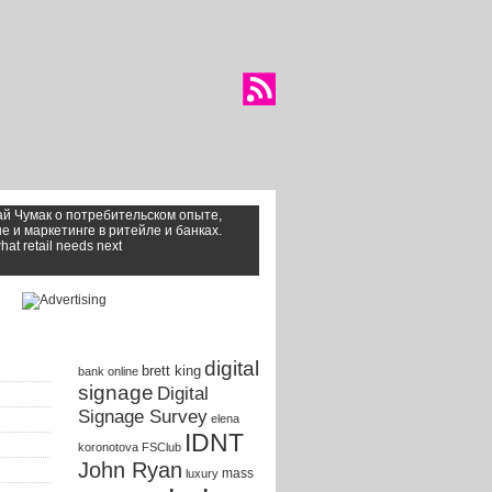
й Чумак о потребительском опыте,
е и маркетинге в ритейле и банках.
at retail needs next
Tags
digital
brett king
bank online
signage
Digital
Signage Survey
elena
IDNT
koronotova
FSClub
John Ryan
mass
luxury