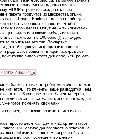
крыл сайт, заинтересовался, заполнил заявку и
 стоимость привлечения одного клиента
тому FIDOR стремится создавать свое
ние пакета продуктов из множества опций.
ектуры в Private Banking, только онлайн для
ейтинговать сервисы и качество, чтобы
частники сообщества могут не быть клиентами.
чающее видео или какую-нибудь историю,
енд выплачивает по 100 евро (!) за каждое
атиас объясняет это так. Во-первых,
тели дают бесценную информацию и своих
ах, предлагают решения и идеи, раскрывают
, клиентские видео стоят дешевле, чем работа
ация банков в умах потребителей очень плохая.
не китчатся, что клиенты чаще разводятся, чем
ого, что выбора просто нет. Клиенты терпят,
не отличается. Но ситуация меняется и каждый
 уже готов поменять свой банк.
 и сервиса, как важно понимать, что битва
ов, просто десятки. Где-то к 21 организаторы
ь канапешки. Матиас добросовестно отвечал на
остям приблизится к вину. А вопросов было
ь задать вопрос последним во многом