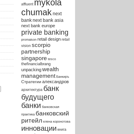
mykola
affluent
chumak
next
bank
next bank asia
next bank europe
private banking
retail design
retail
promaison
scorpio
vision
partnership
singapore
tesco
thefinancialbrang
wealth
unpacking
management
Банкиръ
Стратегии
александров
банк
архитектура
будущего
банки
банковская
банковский
практика
ритейл
елена коронотова
инновации
книга