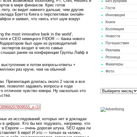
т всех возможных Bloomberg, FT, CNN, Reuters и
Без рубрики
ртов в мире финансов. Крис готов
Гости
 лету, он видит намного дальше, чем другие.
оклада Бретта Кинга о перспективах онлайн-
Инновации
айфон и заявил, что «весь этот шум вокруг
Книги
Коллекция
 the most innovative bank in the world’,
Новости
теля и СЕО немецкого FIDOR — банка нового
Модератором был один из руководителей
Путешествия
 экспертов входит в число самых
Реклама
я слышал ранее на конференции Группы Лайф в
Розница
Факаперы
 выступление и потом вопросы-ответы +
иллион раз круче, чем на обычной
Фото
ан. Презентация длилась около 2 часов и все
Archives
ами, позволял задавать вопросы в ходе
го отличное чувство юмора. Ну насколько это
ьства.
Partners
ных из исследований, которых нет в докладах
 в цифрах. Кто бы мог подумать, например, что
т в Европе — очень дорогая штука. SEO едва ли
ставляет 6 евро! И это — только за «клик»,