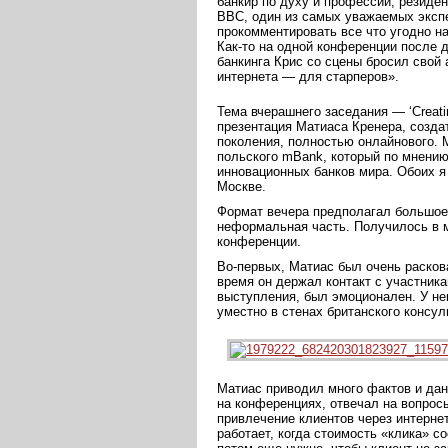
банкир по духу и профессии, резиден
BBC, один из самых уважаемых экспе
прокомментировать все что угодно на
Как-то на одной конференции после д
банкинга Крис со сцены бросил свой 
интернета — для старперов».
Тема вчерашнего заседания — ‘Creating
презентация Матиаса Кренера, созда
поколения, полностью онлайнового. 
польского mBank, который по мнению
инновационных банков мира. Обоих 
Москве.
Формат вечера предполагал большое
неформальная часть. Получилось в м
конференции.
Во-первых, Матиас был очень расков
время он держал контакт с участник
выступления, был эмоционален. У не
уместно в стенах британского консул
Матиас приводил много фактов и дан
на конференциях, отвечал на вопросы
привлечение клиентов через интерне
работает, когда стоимость «клика» со