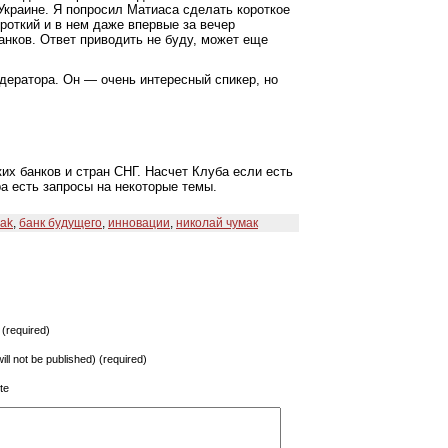
Украине. Я попросил Матиаса сделать короткое
роткий и в нем даже впервые за вечер
анков. Ответ приводить не буду, может еще
дератора. Он — очень интересный спикер, но
х банков и стран СНГ. Насчет Клуба если есть
а есть запросы на некоторые темы.
ak
,
банк будущего
,
инновации
,
николай чумак
(required)
will not be published) (required)
te