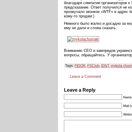
благодаря симпатии организаторов к 
предсказание. Ответ получился не ко
прозвучало звонкое «WTF» в адрес б
кому-то продам:)
Немного было жалко и досадно за мо
ему не дали и слова сказать.
Вниманию СЕО и зампредов украински
вопросы, обращайтесь. У организатор
Tags:
FIDOR
,
FSClub
,
IDNT
,
mykola chum
Leave a Comment
Leave a Reply
Name 
Mail (
Websi