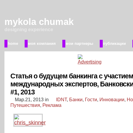
mykola chumak
designing experience
home
моя компания
мои партнеры
публикации
Статья о будущем банкинга с участие
международных экспертов, Банковски
#1, 2013
Мар.21, 2013
in
IDNT
,
Банки
,
Гости
,
Инновации
,
Но
Путешествия
,
Реклама