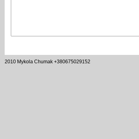
2010 Mykola Chumak +380675029152