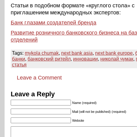
Статьи в подобном формате «круглого стола» с
приглашением международных экспертов:
Банк глазами создателей бренда
Развитие розничного банковского бизнеса на ба
отделений
Tags:
mykola chumak
,
next bank asia
,
next bank europe
,
банки
,
банковский ритейл
,
инновации
,
николай чумак
,
статья
Leave a Comment
Leave a Reply
Name (required)
Mail (will not be published) (required)
Website