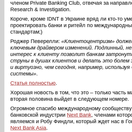
членом Private Banking Club, отвечая за направ
Research & Investigation.
Короче, кроме IDNT в Украине вряд ли кто-то ум
проектировать банки и ритейл по международн
стандартам;)
Роджер Певерелли:
«Клиентоцентризм» долже
ключевым драйвером изменений. Подлинный, н
интерес к клиенту позволит банкам затрону
струны в душах клиентов и делать это болем
и виртуозно, чем сегодня, например, используя
системы»
.
Статья полностью
.
Хорошая новость в том, что это – только часть 
вторая половина выйдет в следующем номере.
Огромное спасибо международному сообществу
банковской индустрии
Next Bank
, членами котор
являемся и Робу Финдли, который ждет нас в Го
Next Bank Asia
.