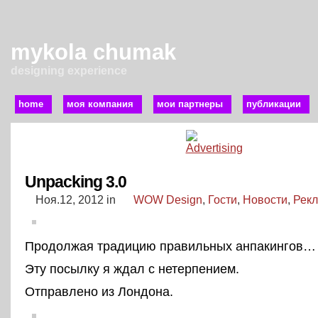
mykola chumak
designing experience
home
моя компания
мои партнеры
публикации
Unpacking 3.0
Ноя.12, 2012
in
WOW Design
,
Гости
,
Новости
,
Рек
Продолжая традицию правильных анпакингов…
Эту посылку я ждал с нетерпением.
Отправлено из Лондона.