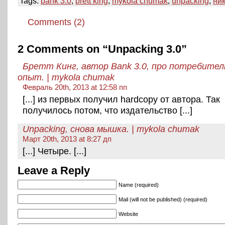
Tags:
bank 3.0
,
brett king
,
mykola chumak
,
unpacking
,
ни
Comments (2)
2 Comments on “Unpacking 3.0”
Бретт Кинг, автор Bank 3.0, про потребител
опыт. | mykola chumak
Февраль 20th, 2013 at 12:58 пп
[...] из первых получил hardcopy от автора. Так
получилось потом, что издательство [...]
Unpacking, снова мышка. | mykola chumak
Март 20th, 2013 at 8:27 дп
[...] Четыре. [...]
Leave a Reply
Name (required)
Mail (will not be published) (required)
Website