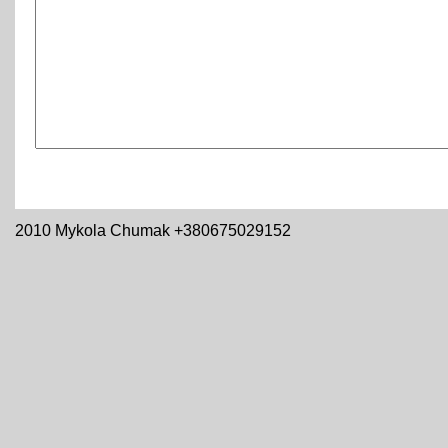
2010 Mykola Chumak +380675029152