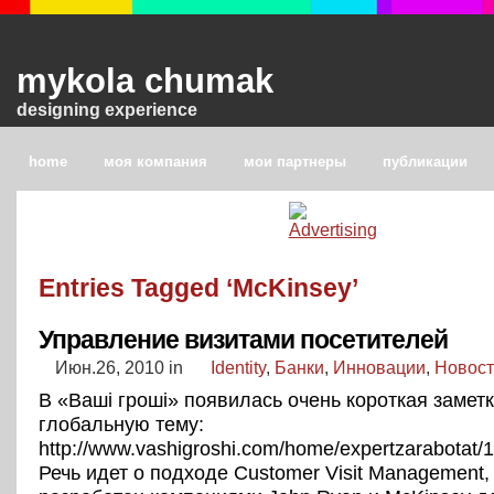
mykola chumak
designing experience
home
моя компания
мои партнеры
публикации
Entries Tagged ‘McKinsey’
Управление визитами посетителей
Июн.26, 2010
in
Identity
,
Банки
,
Инновации
,
Новост
В «Вашi грошi» появилась очень короткая заметк
глобальную тему:
http://www.vashigroshi.com/home/expertzarabotat/1
Речь идет о подходе Customer Visit Management