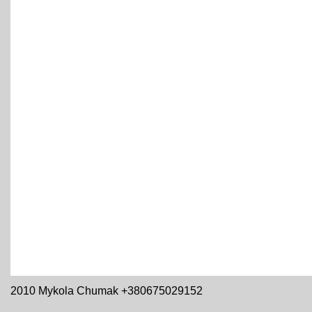
2010 Mykola Chumak +380675029152