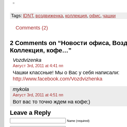
Tags:
IDNT
,
воздвиженка
,
коллекция
,
офис
,
чашки
Comments (2)
2 Comments on “Новости офиса, Воз
Коллекция, кофе…”
Vozdvizenka
Август 3rd, 2011 at 4:41 пп
Чашки классные! Мы о Вас у себя написали:
http://www.facebook.com/Vozdvizhenka
mykola
Август 3rd, 2011 at 4:51 пп
Вот вас то точно ждем на кофе;)
Leave a Reply
Name (required)