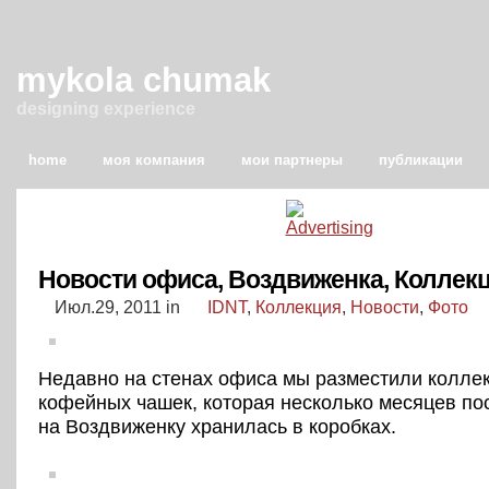
mykola chumak
designing experience
home
моя компания
мои партнеры
публикации
Новости офиса, Воздвиженка, Коллек
Июл.29, 2011
in
IDNT
,
Коллекция
,
Новости
,
Фото
Недавно на стенах офиса мы разместили колле
кофейных чашек, которая несколько месяцев по
на Воздвиженку хранилась в коробках.