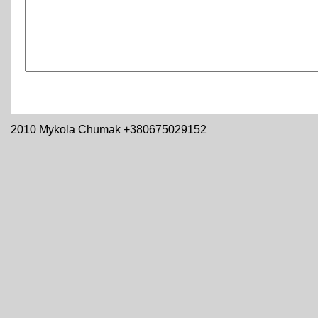
2010 Mykola Chumak +380675029152