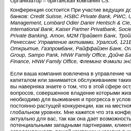
Организатор – британская компания C5.
Конференция состоится При участие ведущих д
банков:
Credit Suisse, HSBC Private Bank, PWC,
Management, Lombard Odier Darier Hentsch & Cie,
International Bank, Kaiser Partner Privatbank, Soci
Private Banking, Атон, М2М Прайвет Банк, Трой
Ренессанс Управление активами, Уралсиб, 121
Открытие, Газпромбанк, Райффайзен Банк, Orac
Group, Sampo Pank, HNW Family Office, Дойче Ба
Finance, HNW Family Office, Флеминг Фэмили эн
Если ваша компания вовлечена в управление ч
капиталом или занимается обслуживанием таких
вы наверняка знаете о том, что в этой сфере ост
вопросов, совершенное владение которыми жиз
необходимо для выживания и прогресса в услов
постоянно растущей конкуренции, как на местном
глобальном уровнях. Мне кажется что эта конф
актуально для вас, так как она дает возможность
потенциальными западными партнерами, клиент