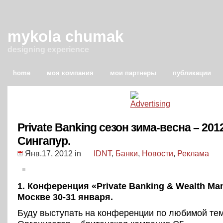
mykola chumak
designing experience
home
моя компания
мои партнеры
публикации
Private Banking сезон зима-весна – 201
Сингапур.
Янв.17, 2012
in
IDNT
,
Банки
,
Новости
,
Реклама
1. Конференция «Private Banking & Wealth Ma
Москве 30-31 января.
Буду выступать на конференции по любимой тем