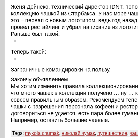
Женя Дейнеко, технический директор IDNT, поп
коллекцию чашкой из Старбакса. У нас море чаш
это – первая с новым логотипом, ведь год назад
провел рестайлинг и убрал написание из логоти
Раньше был такой:
Теперь такой:
Заграничные командировки на пользу.
Закончу объявлением.
Мы хотим изменить правила коллекционирования
что много чашек в коллекции получено … ну … 
совсем правильным образом. Рекомендуем тепе
чашки с разрешения персонала кофеен и рестор
договориться не удается, есть пара более гуман
Например, оставить большие чаевые.
Tags:
mykola chumak
,
николай чумак
,
путешествие
,
ча