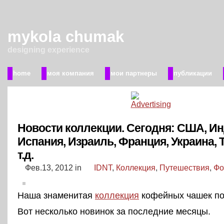
mykola chumak
designing experience
home
моя компания
мои партнеры
публикации
Новости коллекции. Сегодня: США, Ин
Испания, Израиль, Франция, Украина, 
т.д.
Фев.13, 2012
in
IDNT
,
Коллекция
,
Путешествия
,
Фо
Наша знаменитая
коллекция
кофейных чашек по
Вот несколько новинок за последние месяцы.