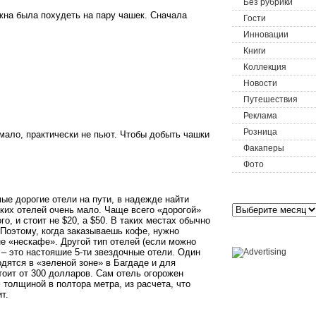
Без рубрики
лжна была похудеть на пару чашек. Сначала
Гости
Инновации
Книги
Коллекция
Новости
Путешествия
Реклама
Розница
мало, практически не пьют. Чтобы добыть чашки
Факаперы
Фото
Archives
ые дорогие отели на пути, в надежде найти
аких отелей очень мало. Чаще всего «дорогой»
о, и стоит не $20, а $50. В таких местах обычно
 Поэтому, когда заказываешь кофе, нужно
Partners
не «нескафе». Другой тип отелей (если можно
) – это настояшие 5-ти звездочные отели. Один
одятся в «зеленой зоне» в Багдаде и для
оит от 300 долларов. Сам отель огорожен
олщиной в полтора метра, из расчета, что
т.