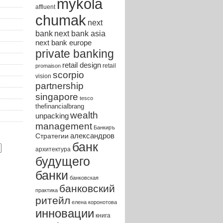
mykola
affluent
chumak
next
bank
next bank asia
next bank europe
private banking
retail design
retail
promaison
scorpio
vision
partnership
singapore
tesco
thefinancialbrang
wealth
unpacking
management
Банкиръ
Стратегии
александров
банк
архитектура
будущего
банки
банковская
банковский
практика
ритейл
елена коронотова
инновации
книга