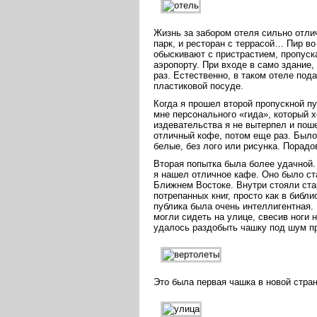
Жизнь за забором отеля сильно отлич
парк, и ресторан с террасой… Пир в
обыскивают с пристрастием, пропуска
аэропорту. При входе в само здание,
раз. Естественно, в таком отеле под
пластиковой посуде.
Когда я прошел второй пропускной п
мне персонального «гида», который х
издевательства я не вытерпел и поше
отличный кофе, потом еще раз. Было
белые, без лого или рисунка. Порадов
Вторая попытка была более удачной.
я нашел отличное кафе. Оно было ста
Ближнем Востоке. Внутри стояли ст
потрепанных книг, просто как в библ
публика была очень интеллигентная.
могли сидеть на улице, свесив ноги 
удалось раздобыть чашку под шум п
Это была первая чашка в новой стран