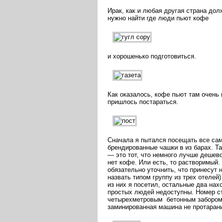
Ирак, как и любая другая страна до
нужно найти где люди пьют кофе
и хорошенько подготовиться.
Как оказалось, кофе пьют там очень 
пришлось постараться.
Сначала я пытался посещать все сам
брендированные чашки в из барах. Т
— это тот, что немного лучше дешевог
нет кофе. Или есть, то растворимый.
обязательно уточнить, что принесут 
назвать типом группу из трех отелей
из них я посетил, остальные два нах
простых людей недоступны. Номер ст
четырехметровым бетонным забором т
заминированная машина не протарани