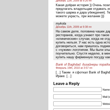
Декабрь 11th, 2009 at 9:26 пп
Какая добрая история )) Очень пози
предлагать владельцам отдавать их
такого шарма и дара убеждения). Те
можете украсть, при желании )))
mykola
Декабрь 11th, 2009 at 9:38 пп
На самом деле, половина чашек д
ресторанов, когда узнают про тако
«клинические» случаи, когда не отд
купить нельзя. У нас есть одна ист
договориться, нам пришлось подме
с «чужим» логотипом. Мы были злые
поучительно. Спустя неделю, в мен
купить нашу фирменную посуду как 
Bank of Baghdad: дизайнеры порадова
Февраль 19th, 2010 at 3:57 пп
[...] Таким я сфоткал Bank of Bagh
Ираке. [...]
Leave a Reply
Name 
Mail (
Websi