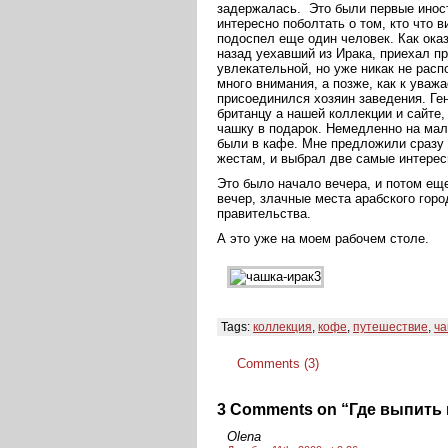
задержалась. Это были первые иност
интересно поболтать о том, кто что в
подоспел еще один человек. Как оказ
назад уехавший из Ирака, приехал п
увлекательной, но уже никак не рас
много внимания, а позже, как к ува
присоединился хозяин заведения. Ге
британцу а нашей коллекции и сайте,
чашку в подарок. Немедленно на мал
были в кафе. Мне предложили сразу 
жестам, и выбрал две самые интерес
Это было начало вечера, и потом ещ
вечер, злачные места арабского горо
правительства.
А это уже на моем рабочем столе.
Tags:
коллекция
,
кофе
,
путешествие
,
ча
Comments (3)
3 Comments on “Где выпить 
Olena