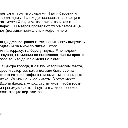
ается от той, что снаружи. Там и бассейн и
о время чумы. На входе проверяют все вещи и
ют через X-ray и металлоискатели как в
 через 100 метров проверяют то же самое еще
ают (должны) нормальный кофе, и не в
ункт, администрация отеля попыталась выделить
одил бы за мной по пятам. Этого
л на террасу, на берегу пруда. Мне подали
 вкусно, но миссия не выполнена: чашки просто
ало то, что денег с меня не взяли.
 В центре города, в самом историческом месте,
рое и затертое, как и должно быть все на
арые книжные шкафы с книгами. Тысячи старых
иотеке. Их можно было читать. В этом месте
 Вдоль фасада — ряд стульчиков, чтобы гости
на проезжую часть. В суете и атмосфере мне
ролетающих вертолетов.
е!