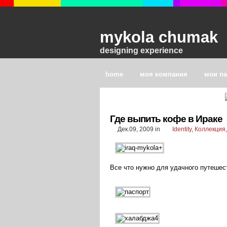
mykola chumak
designing experience
home
моя компания
мои п
Где выпить кофе в Ираке
Дек.09, 2009
in
Identity
,
Коллекция
Все что нужно для удачного путешес