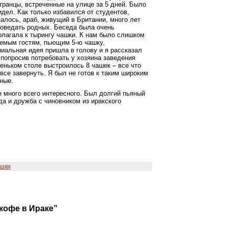
ранцы, встреченные на улице за 5 дней. Было
идел. Как только избавился от студентов,
алось, араб, живущий в Британии, много лет
роведать родных. Беседа была очень
полагала к тырингу чашки. К нам было слишком
жаемым гостям, пьющим 5-ю чашку,
ниальная идея пришла в голову и я рассказал
 попросив потребовать у хозяина заведения
еньком столе выстроилось 8 чашек – все что
все завернуть. Я был не готов к таким широким
ные.
е много всего интересного. Был долгий пьяный
да и дружба с чиновником из иракского
шки
кофе в Ираке”