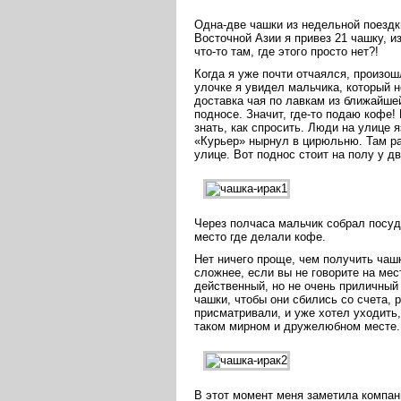
Одна-две чашки из недельной поездки
Восточной Азии я привез 21 чашку, и
что-то там, где этого просто нет?!
Когда я уже почти отчаялся, произо
улочке я увидел мальчика, который н
доставка чая по лавкам из ближайше
подносе. Значит, где-то подаю кофе!
знать, как спросить. Люди на улице 
«Курьер» нырнул в цирюльню. Там ра
улице. Вот поднос стоит на полу у д
Через полчаса мальчик собрал посуд
место где делали кофе.
Нет ничего проще, чем получить чашк
сложнее, если вы не говорите на ме
действенный, но не очень приличный 
чашки, чтобы они сбились со счета, 
присматривали, и уже хотел уходить
таком мирном и дружелюбном месте.
В этот момент меня заметила компани