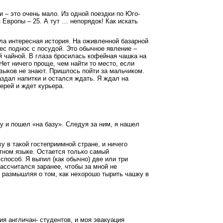
 – это очень мало. Из одной поездки по Юго-
з Европы – 25. А тут … непорядок! Как искать
шла интересная история. На оживленной базарной
ес поднос с посудой. Это обычное явление –
й чайной. В глаза бросилась кофейная чашка на
 Нет ничего проще, чем найти то место, если
языков не знают. Пришлось пойти за мальчиком.
здал напитки и остался ждать. Я ждал на
верей и ждет курьера.
у и пошел «на базу». Следуя за ним, я нашел
у в такой гостеприимной стране, и ничего
стном языке. Остается только самый
способ. Я выпил (как обычно) две или три
рассчитался заранее, чтобы за мной не
, размышляя о том, как нехорошо тырить чашку в
я англичан- студентов, и моя эвакуация