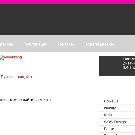
артнеры
публикации
контакты
expert&speaker
Никола
дизайн
IDNT wh
,
Путешествия
,
Фото
Categories
твия, можно найти на месте.
HoReCa
Identity
IDNT
WOW Design
Банки