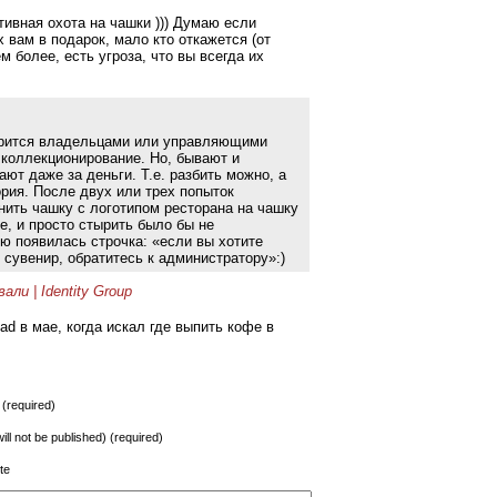
тивная охота на чашки ))) Думаю если
 вам в подарок, мало кто откажется (от
м более, есть угроза, что вы всегда их
арится владельцами или управляющими
е коллекционирование. Но, бывают и
ают даже за деньги. Т.е. разбить можно, а
ория. После двух или трех попыток
нить чашку с логотипом ресторана на чашку
, и просто стырить было бы не
ю появилась строчка: «если вы хотите
сувенир, обратитесь к администратору»:)
ли | Identity Group
dad в мае, когда искал где выпить кофе в
(required)
will not be published) (required)
te