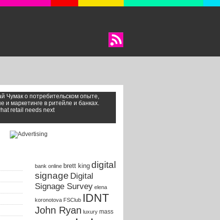
й Чумак о потребительском опыте,
е и маркетинге в ритейле и банках.
at retail needs next
Tags
digital
brett king
bank online
signage
Digital
Signage Survey
elena
IDNT
koronotova
FSClub
John Ryan
mass
luxury