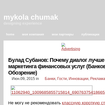
mykola chumak
designing experience
home
моя компания
мои партнеры
публикации
Булад Субанов: Почему диалог лучше
маркетинга финансовых услуг (Банко
Обозрение)
Июн.09, 2015
in
Банки
,
Гости
,
Инновации
,
Реклам
Не могу не рекомендовать
классную короткую с