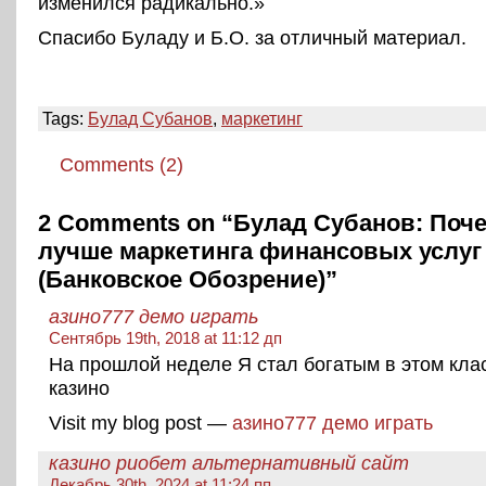
изменился радикально.»
Спасибо Буладу и Б.О. за отличный материал.
Tags:
Булад Субанов
,
маркетинг
Comments (2)
2 Comments on “Булад Субанов: Поч
лучше маркетинга финансовых услуг
(Банковское Обозрение)”
азино777 демо играть
Сентябрь 19th, 2018 at 11:12 дп
На прошлой неделе Я стал богатым в этом кла
казино
Visit my blog post —
азино777 демо играть
казино риобет альтернативный сайт
Декабрь 30th, 2024 at 11:24 пп