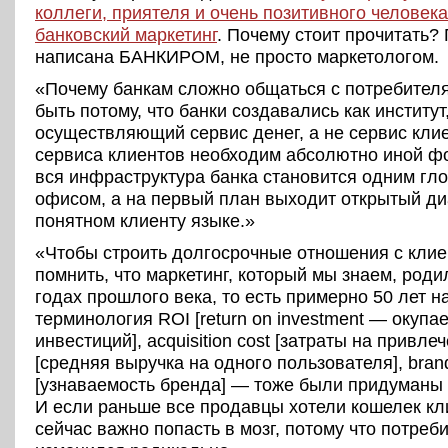
коллеги, приятеля и очень позитивного человека
банковский маркетинг
. Почему стоит прочитать?
написана БАНКИРОМ, не просто маркетологом.
«Почему банкам сложно общаться с потребител
быть потому, что банки создавались как институт
осуществляющий сервис денег, а не сервис клие
сервиса клиентов необходим абсолютно иной фо
вся инфраструктура банка становится одним гл
офисом, а на первый план выходит открытый ди
понятном клиенту языке.»
«Чтобы строить долгосрочные отношения с клие
помнить, что маркетинг, который мы знаем, роди
годах прошлого века, то есть примерно 50 лет н
терминология ROI [return on investment — окупа
инвестиций], acquisition cost [затраты на привле
[средняя выручка на одного пользователя], bran
[узнаваемость бренда] — тоже были придуманы 
И если раньше все продавцы хотели кошелек кли
сейчас важно попасть в мозг, потому что потреб