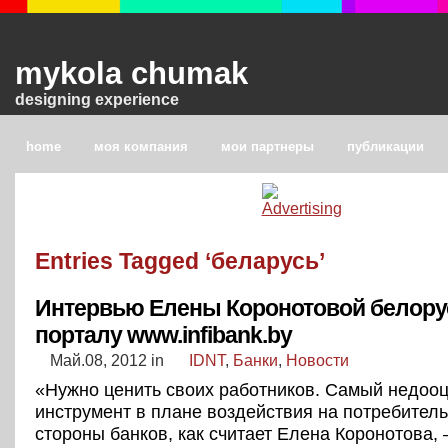
mykola chumak
designing experience
home
моя компания
мои партнеры
публикации
Entries Tagged ‘беларусь’
Интервью Елены Коронотовой белору
порталу www.infibank.by
Май.08, 2012
in
IDNT
,
Банки
,
Новости
«Нужно ценить своих работников. Самый недоо
инструмент в плане воздействия на потребитель
стороны банков, как считает Елена Коронотова,