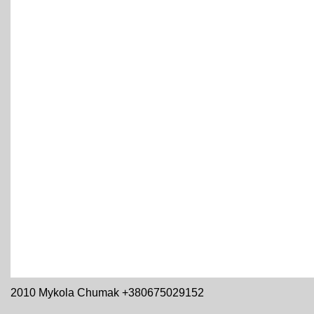
2010 Mykola Chumak +380675029152