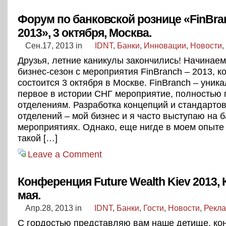
Форум по банковской рознице «FinBr
2013», 3 октября, Москва.
Сен.17, 2013
in
IDNT
,
Банки
,
Инновации
,
Новости
,
Друзья, летние каникулы закончились! Начинае
бизнес-сезон с мероприятия FinBranch – 2013, к
состоится 3 октября в Москве. FinBranch – уник
первое в истории СНГ мероприятие, полностью
отделениям. Разработка концепций и стандарто
отделений – мой бизнес и я часто выступаю на 
мероприятиях. Однако, еще нигде в моем опыте
такой […]
Leave a Comment
Конференция Future Wealth Kiev 2013, 
мая.
Апр.28, 2013
in
IDNT
,
Банки
,
Гости
,
Новости
,
Рекл
С гордостью представляю вам наше детище, к