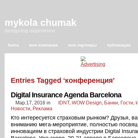
mykola chumak
designing experience
home
моя компания
мои партнеры
публикации
Entries Tagged ‘конференция’
Digital Insurance Agenda Barcelona
Мар.17, 2016
in
IDNT
,
WOW Design
,
Банки
,
Гости
,
Новости
,
Реклама
Кто интересуется страховым рынком? Друзья, в
вниманию мега-мероприятие, полностью посвя
инновациям в страховой индустрии Digital Insur
Barcelona. Уже скоро, 20-21 апреля в Барселоне