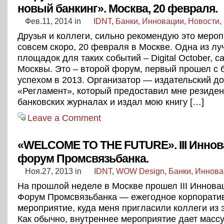
новый банкинг». Москва, 20 февраля.
Фев.11, 2014
in
IDNT
,
Банки
,
Инновации
,
Новости
,
Друзья и коллеги, сильно рекомендую это мероп
совсем скоро, 20 февраля в Москве. Одна из л
площадок для таких событий – Digital October, 
Москвы. Это – второй форум, первый прошел с
успехом в 2013. Организатор — издательский д
«Регламент», который предоставил мне резиден
банковских журналах и издал мою книгу […]
Leave a Comment
«WELCOME TO THE FUTURE». III Инно
форум Промсвязьбанка.
Ноя.27, 2013
in
IDNT
,
WOW Design
,
Банки
,
Иннова
На прошлой неделе в Москве прошел III Иннов
Форум Промсвязьбанка — ежегодное корпорати
мероприятие, куда меня пригласили коллеги из э
Как обычно, внутреннее мероприятие дает масс